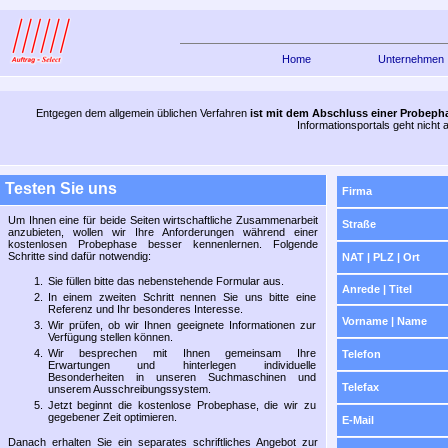
Home
Unternehmen
Ausschreibungssy
Anbieter-Datei
Entgegen dem allgemein üblichen Verfahren
ist mit dem Abschluss einer Probeph
Informationsportals geht nicht 
Testen Sie uns
Firma
Um Ihnen eine für beide Seiten wirtschaftliche Zusammenarbeit
Straße
anzubieten, wollen wir Ihre Anforderungen während einer
kostenlosen Probephase besser kennenlernen. Folgende
Schritte sind dafür notwendig:
NAT | PLZ | Ort
Sie füllen bitte das nebenstehende Formular aus.
Anrede | Titel
In einem zweiten Schritt nennen Sie uns bitte eine
Referenz und Ihr besonderes Interesse.
Vorname | Name
Wir prüfen, ob wir Ihnen geeignete Informationen zur
Verfügung stellen können.
Wir besprechen mit Ihnen gemeinsam Ihre
Telefon
Erwartungen und hinterlegen individuelle
Besonderheiten in unseren Suchmaschinen und
Telefax
unserem Ausschreibungssystem.
Jetzt beginnt die kostenlose Probephase, die wir zu
gegebener Zeit optimieren.
E-Mail
Danach erhalten Sie ein separates schriftliches Angebot zur